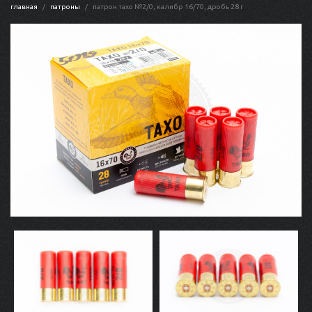
главная
патроны
патрон тахо №2/0, калибр 16/70, дробь 28 г