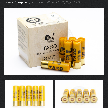
главная
патроны
патрон тахо №3, калибр 20/70, дробь 24 г