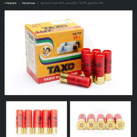
главная
патроны
патрон тахо №5, калибр 16/70, дробь 28 г