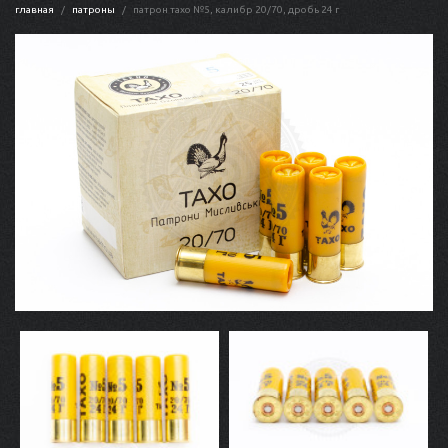
главная
патроны
патрон тахо №5, калибр 20/70, дробь 24 г