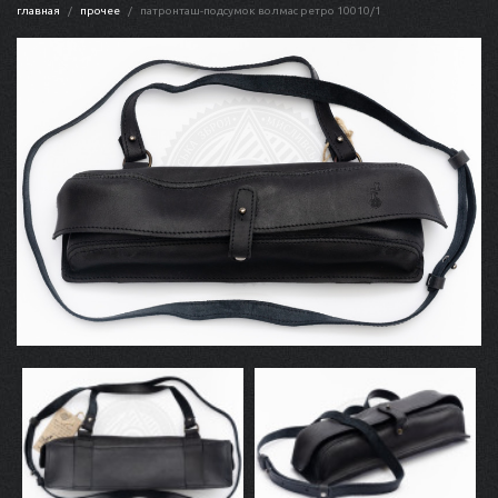
главная
прочее
патронташ-подсумок волмас ретро 10010/1