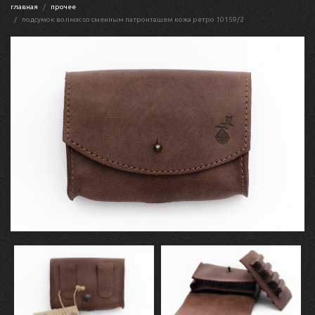
главная
прочее
подсумок волмас со сменным патронташем кожа ретро 10159/2