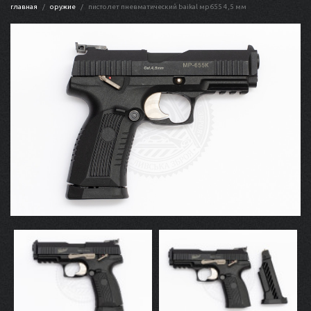
главная
оружие
пистолет пневматический baikal мр655 4,5 мм