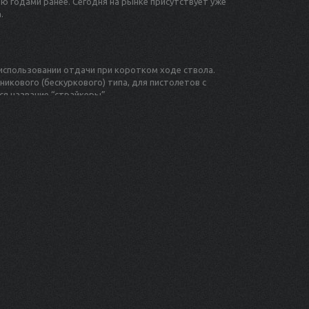
ю годами ранее. Сегодня на рынке присутствует уже
.
использовании отдачи при коротком ходе ствола.
икового (бескуркового) типа, для пистолетов с
я название “страйкеры”.
томатических предохранителя: на спусковом крючке,
й предохранитель отсутствует, что существенно
.
высокопрочного полимера, благодаря чему Glock 19
 своём классе.
на 15 патронов. Пистолет может использовать более
также его модификации на 19 и 33 патрона.
ого” крайне проста и осуществляется очень быстро
нта.
 ресурсом в 300-350 тыс. выстрелов – именно столько
Ударник, как правило, придётся заменить несколько
ень близка к 17-й модели, разница заключается лишь в