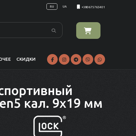
RU
UA
+380675765401
ОЧЕЕ
СКИДКИ
 спортивный
Gen5 кал. 9x19 мм