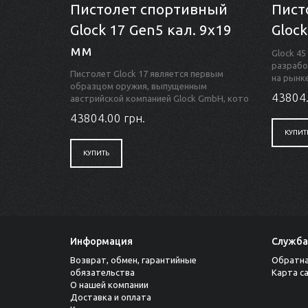
Пистолет спортивный
Пист
Glock 17 Gen5 кал. 9x19
Glock
мм
Glock 45
разрабо
Пистолет Glock 17 является первым
на рынке
образцом оружия, выпущенным
43804.
австрийской компанией Glock GmbH, кото
43804.00 грн.
КУПИТ
КУПИТЬ
Информация
Служба
Возврат, обмен, гарантийные
Обратна
обязательства
Карта с
О нашей компании
Доставка и оплата