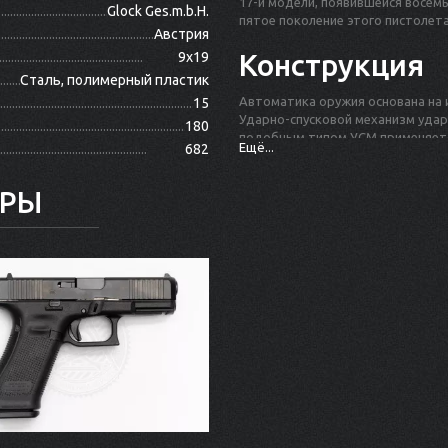
17-й модели, появившейся восемь
Glock Ges.m.b.H.
пятое поколение этого пистолета
Австрия
Конструкция
9x19
Сталь, полимерный пластик
Автоматика оружия основана на 
15
Ударно-спусковой механизм ударн
180
подобным типом УСМ применяетс
Ещё...
682
В конструкции присутствует 3 ав
боевой и противоударный. Ручно
АРЫ
повышает оперативность оружия
Рамка пистолета изготовлена из 
является одним из самых лёгких в
Калибр 9x19 мм, ёмкость магази
ёмкий магазин от 17-й модели, а 
Разборка и сборка “девятнадцат
без использования специнструме
Пистолет обладает внушительным
выдерживает ствол до прогара. 
раньше.
В целом, конструкция Glock 19 оч