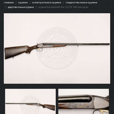
главная
оружие
огнестрельное оружие
гладкоствольное оружие
двуствольные ружья
ружьё bernardelli lira 12/76 760 мм орех