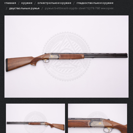
главная
оружие
огнестрельное оружие
гладкоствольное оружие
двуствольные ружья
ружьё bettinsoli crypto steel 12/76 760 мм орех