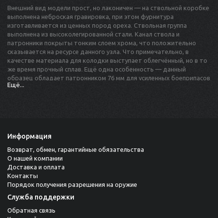
Внешний вид модели прост, но лаконичен — на ствольной коробке
выполнена неброская гравировка, при этом фурнитура
изготавливается из ценных пород ореха. Ствольная группа
выполнена из высоколегированной стали. Канал ствола и
патронники покрыты тонким слоем хрома, что положительно
сказывается на ресурсе данного узла. Что примечательно, в
качестве материала для колодки выступает облегчённый, но в то
же время прочный сплав. Ещё одна особенность — данный
образец обладает патронником 76 мм для усиленных боеприпасов
Ещё...
«Магнум», а значит ружьё не боится повышенного давления. К
слову, все ружья-вертикалки линейки Diamond выпускаются
исключительно с «длинным» патронником.
Использование облегчённых материалов позволило снизить вес
изделия до 2 800 грамм, поэтому оно является отличным выбором
для ходовой охоты. Также среди конструктивных достоинств
Информация
выделяется отличная развесовка — при вскидывании ружья его не
Возврат, обмен, гарантийные обязательства
нужно доводить до цели. Владельцы отмечают хорошую
О нашей компании
кучность и резкость боя, что даёт почувствовать
Доставка и оплата
дополнительную уверенность при добыче крупных животных.
Контакты
Порядок получения разрешения на оружие
Служба поддержки
Обратная связь