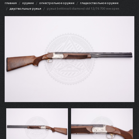
главная
оружие
огнестрельное оружие
гладкоствольное оружие
двуствольные ружья
ружьё bettinsoli diamond std 12/76 700 мм орех