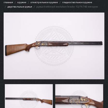
главная
оружие
огнестрельное оружие
гладкоствольное оружие
двуствольные ружья
ружьё bettinsoli evolution lx color 12/76 760 мм орех