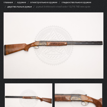
главная
оружие
огнестрельное оружие
гладкоствольное оружие
двуствольные ружья
ружьё bettinsoli x-trail color 12/76 760 мм орех