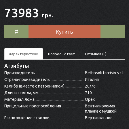
73983
грн.
Купить
Характеристики
Вопрос - ответ
Отзывов (0)
Атрибуты
Производитель
Bettinsoli tarcisio s.r.l.
Страна-производитель
Италия
Калибр (вместе с патронником)
20/76
Длина ствола, мм
710
Материал ложа
Орех
Прицельные приспособления
Вентилируемая
планка с мушкой
Расположение стволов
Вертикальное