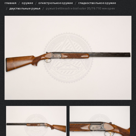
главная
оружие
огнестрельное оружие
гладкоствольное оружие
двуствольные ружья
ружьё bettinsoli x-trail color 20/76 710 мм орех