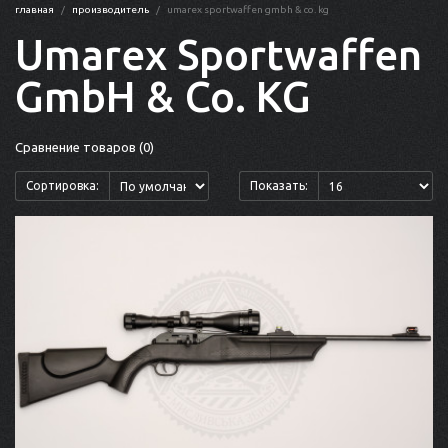
главная
производитель
umarex sportwaffen gmbh & co. kg
Umarex Sportwaffen
GmbH & Co. KG
Сравнение товаров (0)
Сортировка:
Показать: