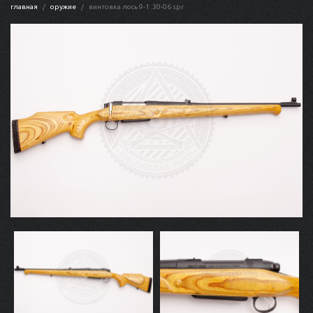
главная
оружие
винтовка лось 9-1 .30-06 spr