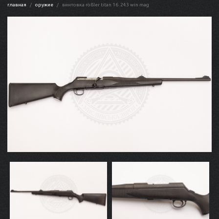
главная
оружие
винтовка rößler titan 16 .243 win mag