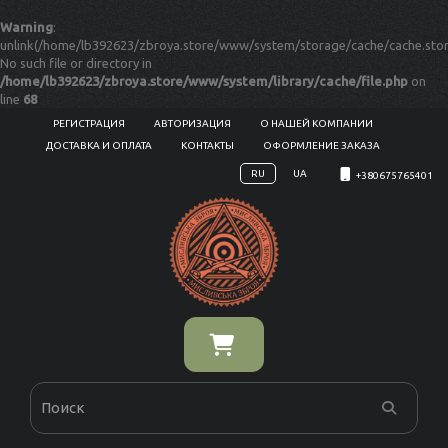
Warning
:
unlink(/home/lb392623/zbroya.store/www/system/storage/cache/cache.stor
No such file or directory in
/home/lb392623/zbroya.store/www/system/library/cache/file.php
on
line
68
РЕГИСТРАЦИЯ
АВТОРИЗАЦИЯ
О НАШЕЙ КОМПАНИИ
ДОСТАВКА И ОПЛАТА
КОНТАКТЫ
ОФОРМЛЕНИЕ ЗАКАЗА
RU
UA
+380675765401