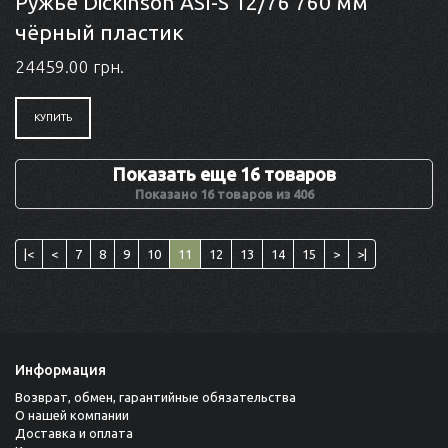
Ружьё Dickinson ASI-S 12/76 760 мм
чёрный пластик
24459.00 грн.
КУПИТЬ
Показать еще 16 товаров
Показано 16 товаров из 406
|<
<
7
8
9
10
11
12
13
14
15
>
>|
Информация
Возврат, обмен, гарантийные обязательства
О нашей компании
Доставка и оплата