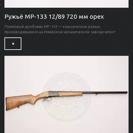
Ружьё МР-133 12/89 720 мм орех
Помповый дробовик MP-133 — классическое ружьё,
производившееся на Ижевском механическом заводе вплот