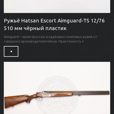
Ружьё Hatsan Escort Aimguard-TS 12/76
510 мм чёрный пластик
Aimguard – серия простых и надёжных помповых ружей от
турецкого производителя Hatsan. Практичность т