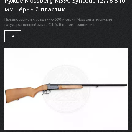
Ружьё Mossberg M590 Syntetic 12/76 510
мм чёрный пластик
Предпосылкой к созданию 590-й серии Mossberg послужил
государственный заказ США. В целом полиция и в