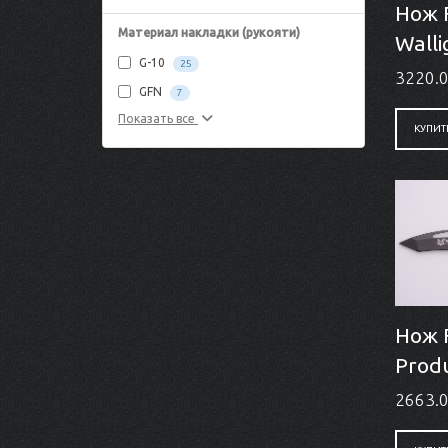
Нож 
Материал накладки (рукояти)
Walli
G-10
25
3220.0
GFN
7
Показать все
КУПИТ
Нож 
Produ
2663.0