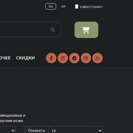
RU
UA
+380675765401
ОЧЕЕ
СКИДКИ
лекционные и
орские ножи
Показать: