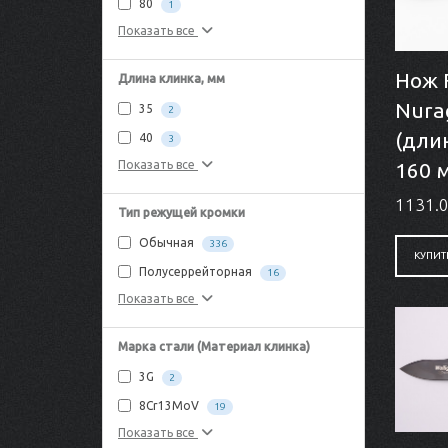
80
1
Показать все
Нож 
Длина клинка, мм
Nura
35
2
(дли
40
3
160 
Показать все
1131.0
Тип режущей кромки
Обычная
336
КУПИТ
Полусеррейторная
16
Показать все
Марка стали (Материал клинка)
3G
2
8Cr13MoV
19
Показать все