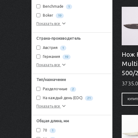
Benchmade
1
Boker
19
Показать все
Страна-производитель
Австрия
1
Нож 
Германия
19
Multi
Показать все
500/
Тип/назначение
3735.0
Разделочные
2
На каждый день (EDC)
21
КУПИТ
Показать все
Общая длина, мм
70
1