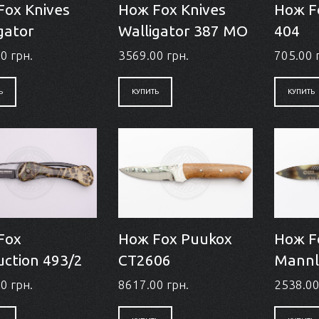
Fox Knives
Нож Fox Knives
Нож F
gator
Walligator 387 MO
404
0 грн.
3569.00 грн.
705.00 
Ь
КУПИТЬ
КУПИТЬ
Fox
Нож Fox Puukox
Нож F
ction 493/2
CT2606
Mannl
0 грн.
8617.00 грн.
2538.00